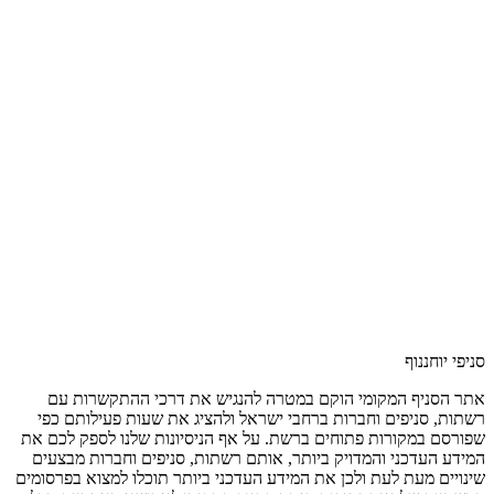
סניפי יוחננוף
אתר הסניף המקומי הוקם במטרה להנגיש את דרכי ההתקשרות עם
רשתות, סניפים וחברות ברחבי ישראל ולהציג את שעות פעילותם כפי
שפורסם במקורות פתוחים ברשת. על אף הניסיונות שלנו לספק לכם את
המידע העדכני והמדויק ביותר, אותם רשתות, סניפים וחברות מבצעים
שינויים מעת לעת ולכן את המידע העדכני ביותר תוכלו למצוא בפרסומים